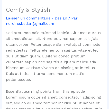
Comfy & Stylish
Laisser un commentaire
/
Design
/ Par
nordine.bedar@gmail.com
Sed arcu non odio euismod lacinia. Sit amet cursus
sit amet dictum sit. Nunc pulvinar sapien et ligula
ullamcorper. Pellentesque diam volutpat commodo
sed egestas. Tellus elementum sagittis vitae et leo
duis ut diam quam. Eleifend donec pretium
vulputate sapien nec sagittis aliquam malesuada
bibendum. At risus viverra adipiscing at in tellus.
Duis at tellus at urna condimentum mattis
pellentesque.
Essential learning points from this episode
Lorem ipsum dolor sit amet, consectetur adipiscing
elit, sed do eiusmod tempor incididunt ut labore et
dolore magna aliqua. Ut enim ad minim veniam, quis