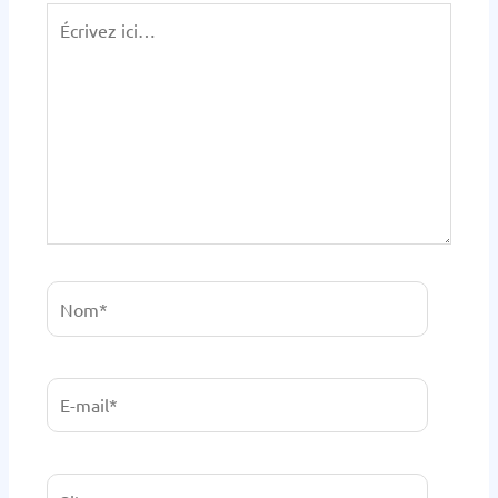
Écrivez
ici…
Nom*
E-
mail*
Site