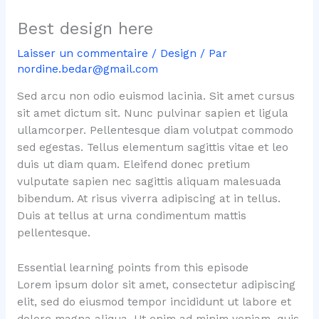
Best design here
Laisser un commentaire
/
Design
/ Par
nordine.bedar@gmail.com
Sed arcu non odio euismod lacinia. Sit amet cursus
sit amet dictum sit. Nunc pulvinar sapien et ligula
ullamcorper. Pellentesque diam volutpat commodo
sed egestas. Tellus elementum sagittis vitae et leo
duis ut diam quam. Eleifend donec pretium
vulputate sapien nec sagittis aliquam malesuada
bibendum. At risus viverra adipiscing at in tellus.
Duis at tellus at urna condimentum mattis
pellentesque.
Essential learning points from this episode
Lorem ipsum dolor sit amet, consectetur adipiscing
elit, sed do eiusmod tempor incididunt ut labore et
dolore magna aliqua. Ut enim ad minim veniam, quis