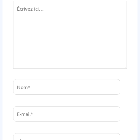
Écrivez
ici…
Nom*
E-
mail*
Site