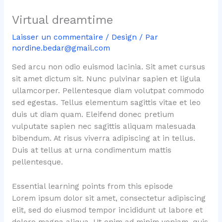
Virtual dreamtime
Laisser un commentaire
/
Design
/ Par
nordine.bedar@gmail.com
Sed arcu non odio euismod lacinia. Sit amet cursus
sit amet dictum sit. Nunc pulvinar sapien et ligula
ullamcorper. Pellentesque diam volutpat commodo
sed egestas. Tellus elementum sagittis vitae et leo
duis ut diam quam. Eleifend donec pretium
vulputate sapien nec sagittis aliquam malesuada
bibendum. At risus viverra adipiscing at in tellus.
Duis at tellus at urna condimentum mattis
pellentesque.
Essential learning points from this episode
Lorem ipsum dolor sit amet, consectetur adipiscing
elit, sed do eiusmod tempor incididunt ut labore et
dolore magna aliqua. Ut enim ad minim veniam, quis