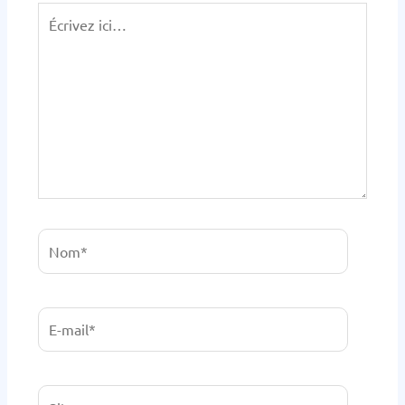
Écrivez
ici…
Nom*
E-
mail*
Site